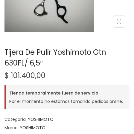
g
n
a
i
c
d
i
o
ó
n
Tijera De Pulir Yoshimoto Gtn-
630FL/ 6,5″
$
101.400,00
Tienda temporalmente fuera de servicio.
Por el momento no estamos tomando pedidos online.
Categoría:
YOSHIMOTO
Marca:
YOSHIMOTO