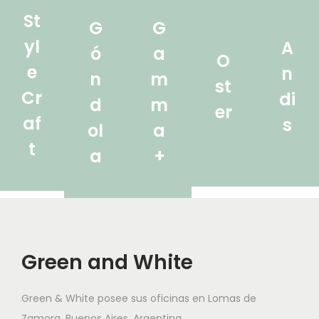
St
G
G
yl
A
ó
a
O
e
n
n
m
st
Cr
di
d
m
er
af
s
ol
a
t
a
+
Green and White
Green & White posee sus oficinas en Lomas de
Zamora, Buenos Aires, Argentina.