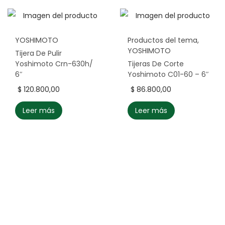
YOSHIMOTO
Productos del tema
,
YOSHIMOTO
Tijera De Pulir
Yoshimoto Crn-630h/
Tijeras De Corte
6″
Yoshimoto C01-60 – 6″
$
120.800,00
$
86.800,00
Leer más
Leer más
HERRAMIENTAS
PARA PROFESIONALES