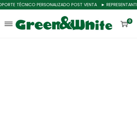
PORTE TÉCNICO PERSONALIZADO POST VENTA
► REPRESENTANTES
0