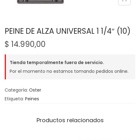
g
n
a
i
c
d
i
o
PEINE DE ALZA UNIVERSAL 1 1/4″ (10)
ó
$
14.990,00
n
Tienda temporalmente fuera de servicio.
Por el momento no estamos tomando pedidos online.
Categoría:
Oster
Etiqueta:
Peines
Productos relacionados