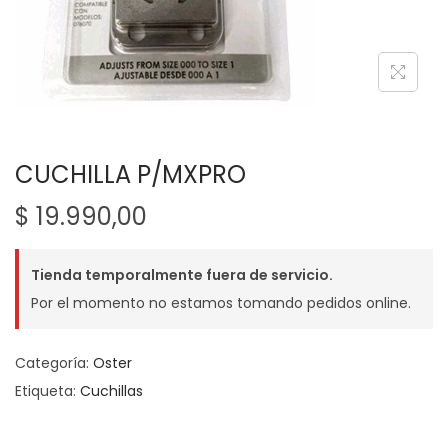
g
n
a
i
c
d
i
o
ó
n
CUCHILLA P/MXPRO
$
19.990,00
Tienda temporalmente fuera de servicio.
Por el momento no estamos tomando pedidos online.
Categoría:
Oster
Etiqueta:
Cuchillas