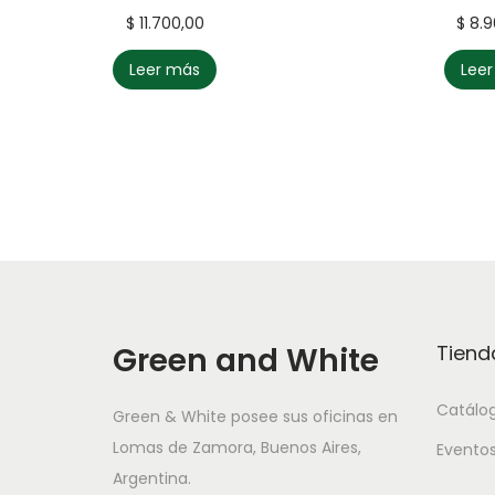
$
11.700,00
$
8.9
Leer más
Lee
Green and White
Tiend
Catálo
Green & White posee sus oficinas en
Lomas de Zamora, Buenos Aires,
Evento
Argentina.