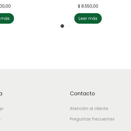
00,00
$
8.550,00
r más
Leer más
a
Contacto
go
Atención al cliente
s
Preguntas frecuentes