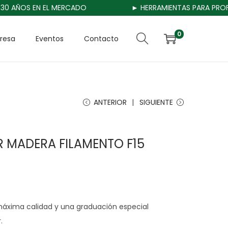
0 AÑOS EN EL MERCADO
► HERRAMIENTAS PARA PROFES
0
resa
Eventos
Contacto
ANTERIOR
SIGUIENTE
R MADERA FILAMENTO F15
máxima calidad y una graduación especial
.