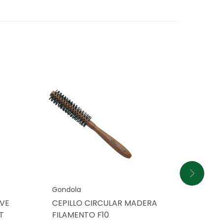
Gondola
Gond
AVE
CEPILLO CIRCULAR MADERA
CEPI
T
FILAMENTO F10
MEZC