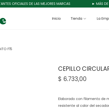
TES OFICIALES DE LAS MEJORES MARCAS
► MÁS DE 3
Inicio
Tienda
La Emp
NTO F15
CEPILLO CIRCULA
$
6.733,00
Elaborado con filamento de 
resistente al calor del secador