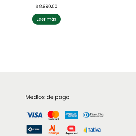
$
8.990,00
Lee
Leer más
Medios de pago