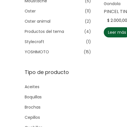
Moustache
(5)
g
n
Gondola
a
a
i
Oster
(11)
PINCEL TI
:
c
d
$
2.000,0
Oster animal
(2)
>
i
o
Productos del tema
(4)
Leer más
ó
n
Stylecraft
(1)
YOSHIMOTO
(15)
Tipo de producto
Aceites
Boquillas
Brochas
Cepillos