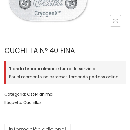
g
n
a
i
c
d
i
o
ó
n
CUCHILLA Nº 40 FINA
Tienda temporalmente fuera de servicio.
Por el momento no estamos tomando pedidos online.
Categoría:
Oster animal
Etiqueta:
Cuchillas
Información adicional