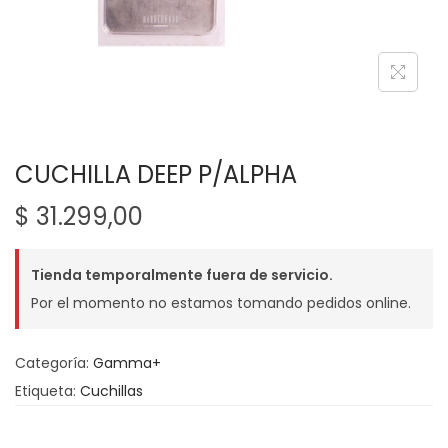
g
n
a
i
c
d
i
o
ó
n
CUCHILLA DEEP P/ALPHA
$
31.299,00
Tienda temporalmente fuera de servicio.
Por el momento no estamos tomando pedidos online.
Categoría:
Gamma+
Etiqueta:
Cuchillas