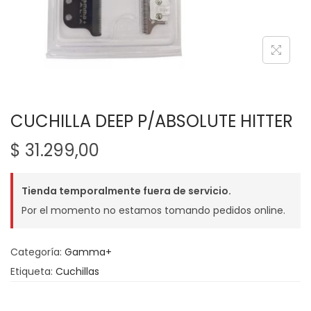
g
n
a
i
c
d
i
o
ó
n
CUCHILLA DEEP P/ABSOLUTE HITTER
$
31.299,00
Tienda temporalmente fuera de servicio.
Por el momento no estamos tomando pedidos online.
Categoría:
Gamma+
Etiqueta:
Cuchillas