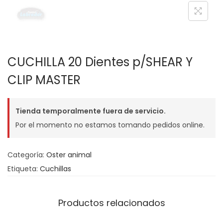
g
n
a
i
c
d
i
o
ó
CUCHILLA 20 Dientes p/SHEAR Y
n
CLIP MASTER
Tienda temporalmente fuera de servicio.
Por el momento no estamos tomando pedidos online.
Categoría:
Oster animal
Etiqueta:
Cuchillas
Productos relacionados