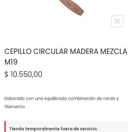
g
n
a
i
c
d
i
o
ó
n
CEPILLO CIRCULAR MADERA MEZCLA
M19
$
10.550,00
Elaborado con una equilibrada combinación de cerda y
filamento.
Tienda temporalmente fuera de servicio.