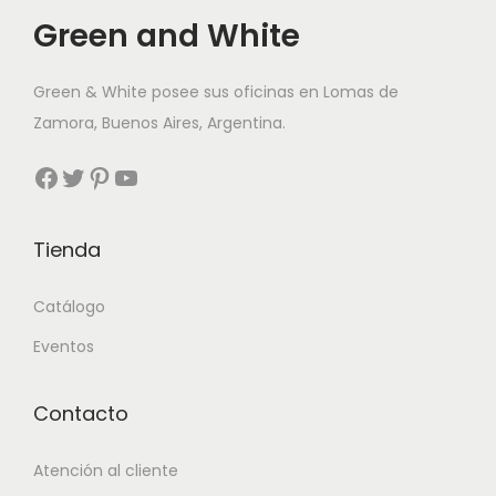
g
n
Green and White
a
i
c
d
Green & White posee sus oficinas en Lomas de
i
o
Zamora, Buenos Aires, Argentina.
ó
n
Facebook
Twitter
Pinterest
YouTube
Tienda
Catálogo
Eventos
Contacto
Atención al cliente