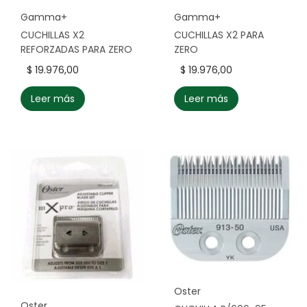
g
n
Gamma+
Gamma+
a
i
CUCHILLAS X2
CUCHILLAS X2 PARA
c
d
REFORZADAS PARA ZERO
ZERO
i
o
$
19.976,00
$
19.976,00
ó
Leer más
Leer más
n
Oster
Oster